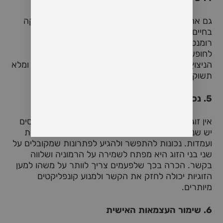
גם אחרי שנים של זוגיות, חשוב לשמור על הרומנטיקה
בחיים. זה יכול להיות דרך מחוות קטנות כמו פתקים
רומנטיים, הפתעות קטנות, דייטים קבועים או יציאה
לחופשות זוגיות. הרומנטיקה היא הדלק שמחזיק את
הניצוץ בחיים, והיא יכולה לעזור לשמר את הקשר חי ומלא
תשוקה.
5.
נכונות להתפשר
אין זוגיות בלי פשרות. חשוב להבין שבכל מערכת יחסים
יש שני צדדים, שלפעמים יהיו הבדלים בצרכים, רצונות
ועמדות. נכונות להתפשר ולהגיע לפתרונות שמקובלים על
שני בני הזוג היא מפתח לשמירה על הרמוניה ושלווה
בקשר. הכרה בכך שלפעמים צריך לוותר על משהו למען
הזוגיות יכולה לחזק את הקשר ולמנוע קונפליקטים
מיותרים.
6.
שימור העצמאות האישית