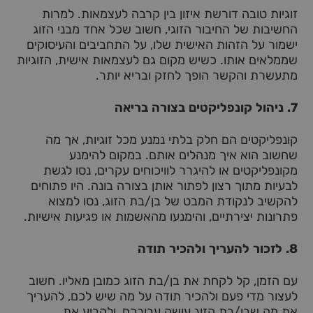
זוגיות טובה דורשת איזון בין קרבה לעצמאות. למרות
החשיבות של החיבור הזוגי, חשוב שכל אחד מבני הזוג
ישמור על הזהות האישית שלו, על התחביבים והעיסוקים
שממלאים אותו. כשיש מקום גם לעצמאות אישית, הזוגיות
מתעשרת והקשר הופך לחזק ובריא יותר.
7.
ניהול קונפליקטים בצורה בריאה
קונפליקטים הם חלק בלתי נמנע מכל זוגיות, אך מה
שחשוב הוא איך מנהלים אותם. במקום להימנע
מקונפליקטים או להיגרר לוויכוחים עקרים, נסו לגשת
לבעיות מתוך רצון לפתור אותן בצורה בונה. היו פתוחים
להקשיב לנקודת המבט של בן/בת הזוג, נסו למצוא
פתרונות יצירתיים, והימנעו מהאשמות או פגיעות אישיות.
8.
לזכור להעריך ולהכיר תודה
עם הזמן, קל לקחת את בן/בת הזוג כמובן מאליו. חשוב
לעצור מדי פעם ולהכיר תודה על מה שיש לכם, להעריך
את מה שבן/בת הזוג עושה עבורכם, ולהביע את