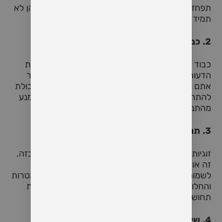
תפחדו לשתף בתחושות האישיות שלכם, אפילו אם הן לא
תמיד נוחות או קלות לשיחה.
2.
כבוד הדדי
כבוד הוא עמוד תווך בזוגיות טובה. זה אומר לכבד את
הדעות, הרגשות והבחירות של בן/בת הזוג, גם כאשר
אתם לא תמיד מסכימים. כבוד הדדי כולל גם את היכולת
להתחשב בצרכים ובמרחב האישי של כל אחד, ולהימנע
מהתנהגויות פוגעניות או מעליבות.
3.
תמיכה הדדית
זוגיות טובה מתאפיינת בתמיכה בלתי מתפשרת זה בזה.
זה אומר להיות שם עבור בן/בת הזוג ברגעים קשים,
לשמוח בשמחות שלהם, ולסייע להם להגשים את המטרות
והחלומות האישיים שלהם. תמיכה הדדית מחזקת את
תחושת השותפות ומעמיקה את הקשר הרגשי.
4.
שימור הרומנטיקה