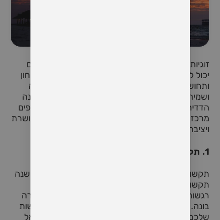
זוגיות טובה היא אחד ההישגים הגדולים ביותר שאדם
יכול לשאוף אליהם. היא מספקת תמיכה, אהבה, ביטחון
ותחושת שותפות עמוקה. עם זאת, יצירת זוגיות טובה
ושמירה עליה לאורך זמן דורשת עבודה מתמדת, הבנה
הדדית ותקשורת בריאה. במאמר זה, נסקור כמה טיפים
מרכזיים שיכולים לסייע לכם לבנות ולשמר זוגיות מאושרת
ויציבה.
1.
תקשורת כנה ופתוחה
תקשורת היא הבסיס של כל זוגיות מוצלחת. כאשר ישנה
תקשורת כנה ופתוחה, בני הזוג יכולים לבטא את
רגשותיהם, לחלוק מחשבות ולפתור קונפליקטים בצורה
בונה. חשוב לדבר בגלוי על הציפיות, הרצונות והחששות
שלכם, ולהקשיב באמת למה שיש לצד השני לומר. אל