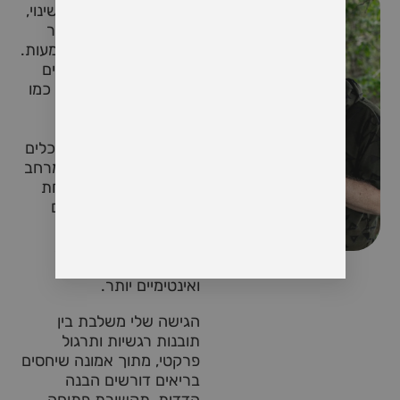
בתהליכים עמוקים של שינוי,
התפתחות וצמיחה לעבר
חיים מלאי תשוקה ומשמעות.
בעבודתי, אני משלב כלים
מגוונים מתחומים שונים כמו
דמיון מודרך, עבודה עם
הגוף, תנועה, תקשורת
מקרבת וחיבור מודע. הכלים
הללו מאפשרים ליצור מרחב
טיפולי שבו כל אחד ואחת
יכולים לחקור את עצמם
לעומק, להתחבר
לרגשותיהם, ולבנות את
היסודות לחיים מלאים
ואינטימיים יותר.
הגישה שלי משלבת בין
תובנות רגשיות ותרגול
פרקטי, מתוך אמונה שיחסים
בריאים דורשים הבנה
הדדית, תקשורת פתוחה