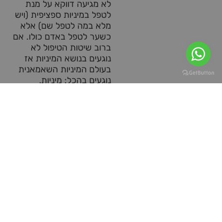
לא מגיעה דווקא על מנת
לטפל במיניות ספציפית (ויש
מלא במה לטפל שם) אלא
כשער לטפל באדם כולו. אם
ברוב שיטות הטיפול לא
נוגעים בנושא המיניות אז
בעולם המיניות השאמאנית
נוגעים בהכל: מיניות,
רוחניות, גוף, נפש, מיינד וכו.
זה מה שמשך אותי וזו
הסיבה שאנחנו כאן עכשיו
לימודים והכשרות
2025: קונסטלציה
משפחתית עם נטע אסולין
2024: הכשרת מנחי
קבוצות מתקדמת עם שחר