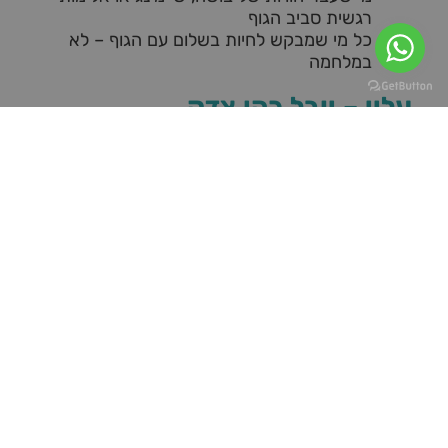
רגשית סביב הגוף
כל מי שמבקש לחיות בשלום עם הגוף – לא
במלחמה
עליי – יובל כהן צדק
מטפל רגשי, זוגי ומיני.
אני מלווה גברים ונשים שרוצים להרגיש יותר שלמים
עם עצמם – כולל עם הגוף.
הגישה שלי מכבדת, אמפתית, לא שיפוטית, ומבוססת
על הקשבה לגוף וללב כאחד.
בקליניקה, אין גוף "נכון" – יש אותך, כמו שאתה.
ומשם – נתחיל.
פרטים חשובים
קליניקה בפרדס חנה
ניתן גם בזום (בהתאמה אישית לתהליך רגיש)
כל מפגש: 60–75 דקות
תהליך קצר או עמוק – לפי הצורך והרצון שלך