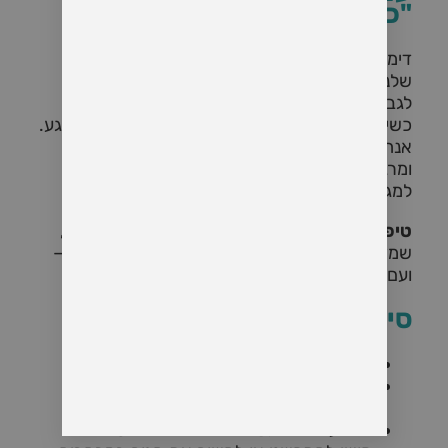
"כמו שצריך"?
דימוי גוף הוא הדרך שבה אנחנו תופסים את הגוף
שלנו: איך אנחנו רואים אותו, איך אנחנו מרגישים
לגביו, ואילו מחשבות מתעוררות סביבו.
כשיש קושי בדימוי גוף – הקשר שלנו עם עצמנו נפגע.
אנחנו שופטים את עצמנו, מתביישים, מסתירים,
ומרגישים לא ראויים לאהבה, לחשיפה – או אפילו
למגע.
טיפול רגשי בדימוי גוף
הוא תהליך עדין אך עמוק,
שמזמין לריפוי היחסים עם הגוף, עם הערך העצמי –
ועם כל החלקים שבך.
סימנים לקושי בדימוי גוף
תחושת בושה, סלידה או שנאה כלפי הגוף
עיסוק מופרז במראה, משקל או פגמים
"מדומיינים"
הימנעות ממפגשים חברתיים או אינטימיים