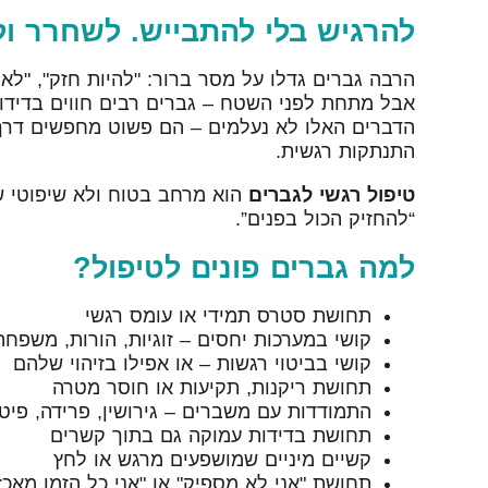
להרגיש בלי להתבייש. לשחרר ו
הרבה גברים גדלו על מסר ברור: "להיות חזק", "לא
אבל מתחת לפני השטח – גברים רבים חווים בדידות, 
הדברים האלו לא נעלמים – הם פשוט מחפשים דרך 
התנתקות רגשית.
טיפול רגשי לגברים
הוא מרחב בטוח ולא שיפוטי שב
“להחזיק הכול בפנים”.
למה גברים פונים לטיפול?
תחושת סטרס תמידי או עומס רגשי
קושי במערכות יחסים – זוגיות, הורות, משפחה
קושי בביטוי רגשות – או אפילו בזיהוי שלהם
תחושת ריקנות, תקיעות או חוסר מטרה
התמודדות עם משברים – גירושין, פרידה, פיטור
תחושת בדידות עמוקה גם בתוך קשרים
קשיים מיניים שמושפעים מרגש או לחץ
תחושת "אני לא מספיק" או "אני כל הזמן מאכז