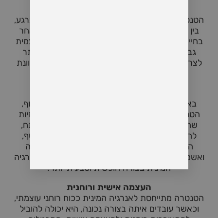
הגברת המודעות והנוכחות
הטנטרה מדגישה את החשיבות של להיות נוכחים ברגע,
בין אם מדובר במיניות ובין אם מדובר בכל תחום אחר
בחיים. תרגולים טנטריים מסייעים לפתח מודעות עצמית
גבוהה יותר, מה שמוביל ליכולת להיות קשובים יותר
לצרכים ולרצונות שלנו ושל אחרים, ולהתנהלות מכוונת
ומודעת יותר בחיי היומיום.
שחרור חסימות רגשיות ופיזיות
באמצעות עבודה עם האנרגיה המינית ותנועת הגוף,
הטנטרה יכולה לסייע בשחרור חסימות רגשיות ופיזיות
שהצטברו עם השנים. זה יכול להוביל לשחרור מתח,
להפחתת חרדות ולשיפור הבריאות הכללית. בנוסף,
הטנטרה עוזרת לשחרר רגשות כלואים כמו בושה
ואשמה סביב מיניות, ובכך מאפשרת לחוות את האנרגיה
המינית בצורה חופשית וטבעית יותר.
העצמה אישית ורוחנית
הטנטרה מתייחסת לאנרגיה המינית ככוח רוחני עוצמתי,
וכאשר עובדים איתה בצורה נכונה, היא יכולה להוביל