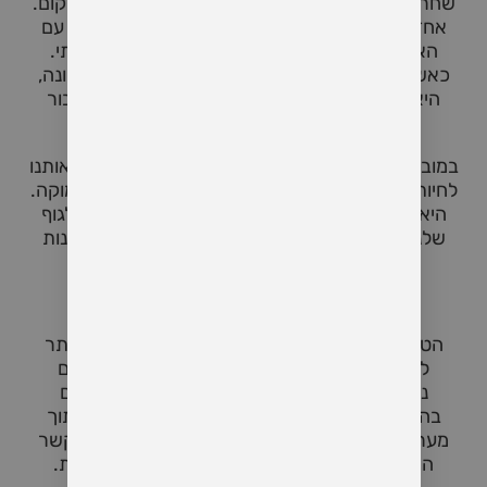
שחרור חסימות רגשיות ופיזיות, וחווית אחדות עם היקום.
אחד מהעקרונות המרכזיים בטנטרה הוא העבודה עם
האנרגיה המינית, אשר נתפסת ככוח רוחני עוצמתי.
כאשר מתייחסים לאנרגיה זו בכבוד, תשומת לב וכוונה,
היא יכולה לשמש כדרך להתעוררות רוחנית ולחיבור
עמוק יותר עם העצמי ועם בן או בת הזוג.
במובן הרחב יותר, טנטרה היא דרך חיים, המזמינה אותנו
לחיות כל רגע במלואו, מתוך תשומת לב ומודעות עמוקה.
היא מלמדת אותנו להיות נוכחים ברגע, להתחבר לגוף
שלנו, ולהפוך כל חוויה – מינית או אחרת – להזדמנות
לצמיחה רוחנית ולהעמקת החיבור עם העולם.
מה היתרונות של טנטרה?
העמקת החיבור והאינטימיות
הטנטרה מלמדת אותנו להתחבר בצורה עמוקה יותר
לעצמנו ולבן או בת הזוג. תרגולי טנטרה, הכוללים
נשימות, מדיטציות ותנוחות יוגה ייחודיות, מסייעים
בהגברת תחושת הקרבה, ההבנה והאינטימיות בתוך
מערכות יחסים. החיבור הזה לא רק מעמיק את הקשר
הרגשי, אלא גם משפר את איכות החוויות המיניות.