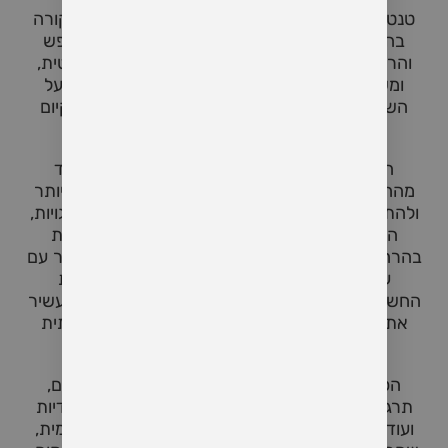
טנטרה היא מסורת רוחנית ופילוסופית עתיקה שמקורה
בהודו, והמתמקדת באיחוד והעצמה של הגוף, הנפש
והרוח. המילה "טנטרה" נובעת מהשפה הסנסקריטית,
ומשמעותה היא "אריגה" או "שזירה", מה שמעיד על
השאיפה הטנטרית לשלב את כל ההיבטים של הקיום
האנושי לחוויה אחת שלמה, עמוקה ומלאה.
הטנטרה מתייחסת למיניות כאל חלק בלתי נפרד
מהחוויה האנושית, ורואה בה שער לתודעה גבוהה יותר
ולהתעוררות רוחנית. עם זאת, בניגוד לתפיסות השגויות,
הטנטרה אינה עוסקת רק במיניות, אלא מתמקדת
בהרחבת המודעות, הגברת הנוכחות והעמקת הקשר עם
עצמנו ועם העולם סביבנו. הטנטרה מדגישה את
החשיבות של כוונה מודעת בכל פעולה, ושואפת להעשיר
את החוויה האנושית על ידי חיבור לאנרגיה היצירתית
והאלוהית שקיימת בכל אחד מאיתנו.
הפרקטיקות הטנטריות כוללות טקסים מדיטטיביים,
תרגול נשימה, עבודה עם אנרגיה, תנוחות יוגה ייחודיות
ועוד. תרגולים אלו מכוונים להגברת המודעות העצמית,