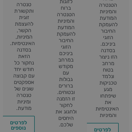
לזוגות
טנטרה
הטנטרה
ברוח
ותקשורת
והמיניות
הטנטרה
זוגית
המודעת
והמיניות
להעצמת
להעמקת
המודעת
הקשר,
החיבור
להעמקת
המיניות,
הזוגי
החיבור
האינטימיות.
ביניכם.
הזוגי
בסדנה
בסדנה
ביניכם
הזאת
הזו ניצור
במרחב
נחקור כל
מרחב
מקודש
חודש יחד
בטוח
עם
עם קבוצה
ונלמד
גבולות
אספקטים
טכניקות
ברורים
שונים של
מגע
ובטוחים.
טנטרה
שיפתחו
זו הזמנה
ומיניות
את
לחקור
מודעת.
האינטימיות
ולחגוג את
והמיניות
היחסים
לפרטים
שלכם.
נוספים
לפרטים