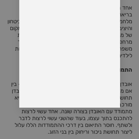
אחד המרכיבים המרכזיים שמגדירים מערכת יחסים
בריאה הוא תחושת השגרה והביטחון בבית. כאשר
מלחמה פורצת, השגרה נשברת לחלוטין. תחושת הביטחון
והיציבות מתרסקת, והבית – אשר היה אמור להיות מקום
של מנוחה ונחמה – הופך למקום שבו חששות ודאגות
מרחפים באוויר כל הזמן. זהו מצב קשה במיוחד עבור
משפחות עם ילדים, שבו החרדות של ההורים מועברות
לילדים, ויוצרות מתח נוסף בין בני הזוג.
התמודדות עם אובדן
אובדן הוא חלק בלתי נפרד מהמציאות של מלחמה – בין
אם מדובר באובדן של אדם קרוב, אובדן רכוש, או אובדן
תחושת הביטחון האישית. ההתמודדות עם האובדן היא
מורכבת ביותר, במיוחד כאשר כל אחד מבני הזוג
מתמודד עם האובדן בצורה שונה. אחד עשוי לרצות
להתכנס בתוך עצמו, בעוד שהשני עשוי לרצות לדבר
ולשתף. חוסר התיאום בין דרכי ההתמודדות הללו עלול
ליצור תחושת ניכור וריחוק בין בני הזוג.