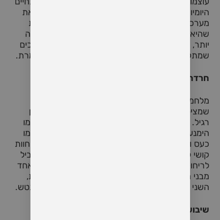
עוצמות של חרדה, פחד, ואובדן שאין להם מקבילה בחיים
היומיומיים. עבור זוגות, המצבים הללו יכולים להביא את
מערכת היחסים לקצוות שונים: מצד אחד, יכול להיות
שהיא תחזק את הקשר ותוביל לתחושת קרבה עמוקה
יותר, ומצד שני, היא עלולה ליצור ריחוק, מתח וסכסוכים
שמתקשים להתרפא גם הרבה אחרי שהמלחמה נגמרת.
חרדה, טראומה והשפעתן על מערכת היחסים
מלחמה גורמת לרמות גבוהות של חרדה וטראומה,
שמציפות את התודעה ומונעות מאיתנו לתפקד באופן
רגיל. התחושות הללו עשויות לעורר תגובות קשות, כמו
הימנעות, התכנסות פנימה, או לחלופין תגובות יתר כמו
כעס ותגובות אלימות. בני הזוג, במצב כזה, עלולים לחוות
קושי לתקשר אחד עם השני בצורה פתוחה, מה שמוביל
לריחוק ולפגיעה בתחושת הביטחון ההדדית. כאשר אחד
מבני הזוג חווה טראומה או חרדה בצורה אינטנסיבית,
השני עשוי להרגיש מנותק, חסר אונים, ואולי אפילו ננטש.
שיבוש השגרה והביטחון הביתי