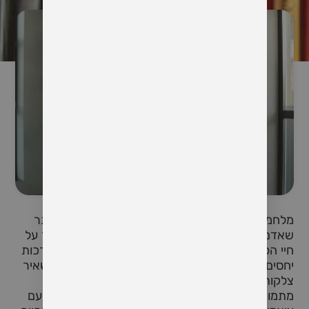
מלחמה היא אחת מהחוויות הקשות והמטלטלות ביותר
שאדם יכול לחוות. לא רק שהיא משפיעה באופן ישיר על
חיי הפרט, אלא גם חודרת למרחב האינטימי של מערכות
יחסים, גורמת לזעזועים רגשיים ופיזיים שעלולים להשאיר
צלקות לטווח ארוך. כאשר אנחנו עדים למלחמה או
מתמודדים איתה באופן אישי, הנפש שלנו מתמודדת עם