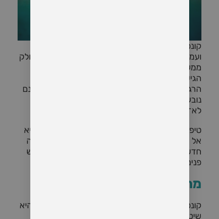
קונסטלציה משפחתית היא שיטת טיפול חווייתית
ועמוקה, המתבוננת באדם לא רק כיחיד – אלא כחלק
ממערכת משפחתית רחבה, חיה ונושמת.
הגישה יוצאת מתוך ההבנה שרבים מהקשיים
הרגשיים, הזוגיים, ההתנהגותיים והגופניים שלנו אינם
נובעים רק מחוויות אישיות – אלא מדינמיקות
לא־מודעות שעוברות במשפחה מדור לדור.
טיפול בעזרת קונסטלציה משפחתית מאפשר להביא
אל המודע את הקשרים הסמויים הללו, ליצור תנועה
חדשה במערכת – ולפנות מקום לריפוי, שקט וחופש
פנימי.
מהי קונסטלציה משפחתית?
קונסטלציה משפחתית (Family Constellation) היא
שיטה שפותחה על ידי ברט הלינגר, ומבוססת על