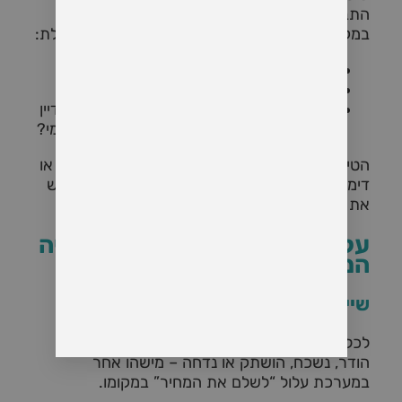
התבוננות מערכתית בנפש האדם.
במקום לשאול רק “מה הבעיה שלי?”, השיטה שואלת:
לאיזה מערכת אני שייך?
מה אני נושא עבור אחרים במשפחה?
אילו סיפורים, אובדנים, טראומות או סודות עדיין
פעילים בתוכי – גם אם לא חוויתי אותם בעצמי?
הטיפול מתבצע באמצעות ייצוגים (אנשים בקבוצה או
דימויים בעבודה פרטנית), המאפשרים לראות ולחוש
את המערכת המשפחתית בצורה חיה ומדויקת.
עקרונות הליבה של הקונסטלציה
המשפחתית
שייכות
לכל אדם במשפחה יש זכות שייכות. כאשר מישהו
הודר, נשכח, הושתק או נדחה – מישהו אחר
במערכת עלול “לשלם את המחיר” במקומו.