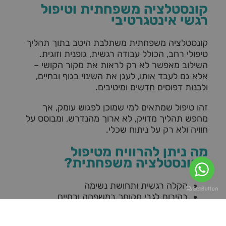
קונסטלציה משפחתית וטיפול
רגשי אינטגרטיבי
קונסטלציה משפחתית משתלבת היטב בתוך תהליך
טיפולי רחב, הכולל עבודה רגשית, גופנית וזוגית.
השילוב מאפשר לא רק לראות את מקור הקושי –
אלא גם לעבד אותו, לעגן את השינוי בגוף ובחיים,
ולבנות דפוסים חדשים ומיטיבים.
זהו טיפול שמתאים למי שמוכן לפגוש עומק, אך
מחפש תהליך מדויק, לא ארוך מהנדרש, ומבוסס על
חוויה ולא רק על ניתוח שכלי.
מה ניתן להרוויח מטיפול
בקונסטלציה משפחתית?
הקלה רגשית ותחושת נשימה
בהירות לגבי מקומך במשפחה ובחיים
שחרור עומסים שאינם “שלך”
חיזוק תחושת שייכות וביטחון