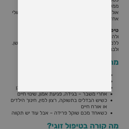
ממש.
אולי אתם רבים כל הזמן, אולי פשוט לא מדברים, אולי
אחד מכם כבר הרים ידיים מבפנים.
טיפול זוגי בפרדס חנה
הוא הזדמנות לעצור –
ולהקשיב מחדש.
ללמוד לדבר. להבין אחד את השנייה. לרפא כאב ישן.
ולבנות בסיס חדש של קירבה, אמון ובחירה.
מתי כדאי לפנות לטיפול זוגי?
כשמרגישים ריחוק או ניכור רגשי
כשחוזרים שוב ושוב על אותם מריבות
כשיש קושי בתקשורת, שיח מאשים או מתגונן
אחרי משבר – בגידה, פגיעת אמון, שינוי חיים
כשיש הבדלים בתשוקה, רצון למין, חינוך הילדים
או אורח חיים
כשאחד מכם שוקל פרידה – אבל עוד יש תקווה
מה קורה בטיפול זוגי?