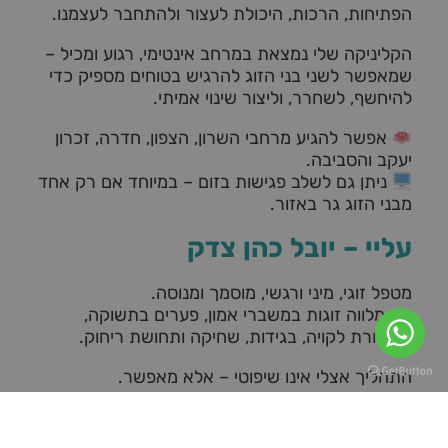
הפתיחות, הרכות, היכולת לעצור ולהתחבר לעצמנו.
הקליניקה שלי נמצאת במרחב אינטימי, רגוע ומכיל –
שמאפשר לשני בני הזוג להרגיש בטוחים מספיק כדי
להיחשף, לשחרר, וליצור שינוי אמיתי.
אפשר להגיע מרחבי השרון, הצפון, חדרה, זכרון
יעקב והסביבה.
ניתן גם לשלב פגישות בזום – במיוחד אם רק אחד
מבני הזוג גר באזור.
עליי – יובל כהן צדק
מטפל זוגי, מיני ורגשי, מוסמך ומנוסה.
אני מלווה זוגות במשברי אמון, פערים בתשוקה,
תקשורת לקויה, בגידות, שחיקה ותחושת ריחוק.
התהליך אצלי אינו שיפוטי – אלא מאפשר.
לא מהיר ושטחי – אלא עמוק ומדויק.
הוא לא עוסק רק ב"לתקן את הקשר", אלא בלהבין
איך הקשר יכול לתמוך בשניכם – כאנשים.