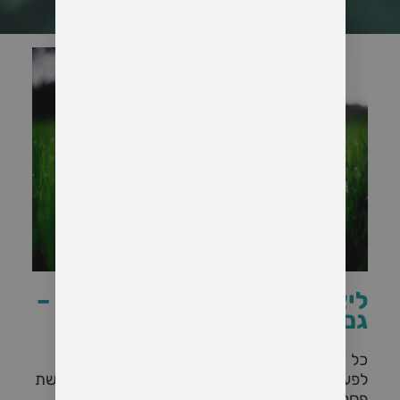
ליצירת חיבור, תקשורת ואהבה –
גם כשנדמה שזה אבוד
כל זוג חווה תקופות של קרבה – וגם של ריחוק.
לפעמים זה מתחיל בשקט, באכזבות קטנות, בתחושת
פספוס או שחיקה, ולפעמים זה מגיע למשבר של