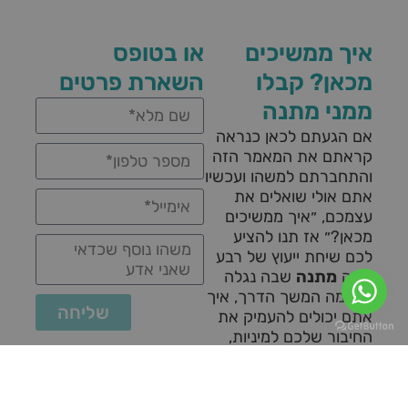
איך ממשיכים
או בטופס
מכאן? קבלו
השארת פרטים
ממני מתנה
אם הגעתם לכאן כנראה
קראתם את המאמר הזה
והתחברתם למשהו ועכשיו
אתם אולי שואלים את
עצמכם, ״איך ממשיכים
מכאן?״ אז תנו להציע
לכם שיחת ייעוץ של רבע
שעה
מתנה
שבה נגלה
יחד מה המשך הדרך, איך
שליחה
אתם יכולים להעמיק את
החיבור שלכם למיניות,
עונג וחיים מלאים יותר.
לקבלת שיחת
ייעוץ מתנה