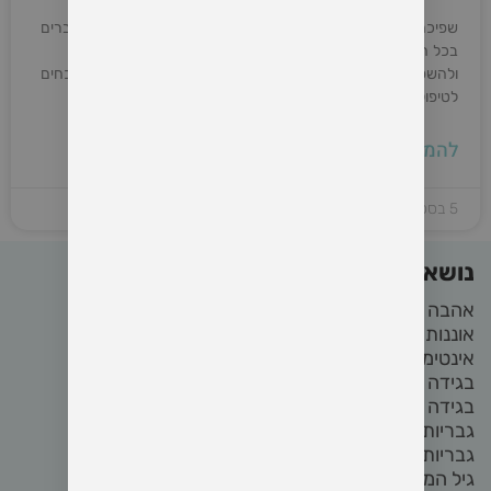
שפיכה מוקדמת היא אחת מהבעיות הנפוצות ביותר שמטרידות גברים
בכל הגילאים. היא יכולה לגרום לתסכול, ירידה בביטחון העצמי,
ולהשפיע על איכות הקשר האינטימי. אחד מהכלים היעילים והמוכחים
לטיפול בשפיכה מוקדמת
להמשיך קריאה »
5 בספטמבר 2024
נושאים באתר
אהבה
(22)
אוננות
(4)
אינטימיות
(8)
בגידה
(2)
בגידה בזוגיות
(2)
גבריות
(4)
גבריות מודעת
(3)
גיל המעבר
(2)