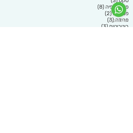
סקס
(3)
פורנוגרפיה
(8)
פטישים
(2)
פרידה
(3)
ריטריטים
(3)
שאלות זוגיות
(3)
שאלות לזוגות
(3)
שינוי אמונות
(4)
שיר אהבה
(4)
תפילה
(5)
תקשורת
(9)
תקשורת זוגית
(5)
תקשורת מקרבת
(2)
איך ממשיכים
או בטופס