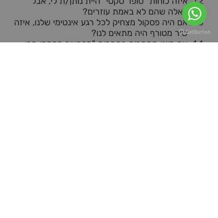
איזה כוחות "סופר סקסי" היית נותן/ת לי, אבל
כאלה שהם לא באמת עוזרים?
אם היה פסקול מצחיק לכל רגע אינטימי שלנו, איזה
שיר מטורף היה מתאים לנו?
אם היינו מתחרים בתחרות "הפרצוף הסקסי הכי
מצחיק," מי לדעתך היה מנצח?
אם היינו צריכים ליצור "תלבושות סקסיות אבל
מגוחכות," מה היית מעצב/ת לי?
מה הדבר הכי לא צפוי שאי פעם קרה באמצע רגע
אינטימי שגרם לך לצחוק?
אם היית יכול/ה לשדר "תוכנית טלוויזיה רומנטית
עם טוויסט קומדי", איך היא הייתה נראית?
אם היינו צריכים להמציא תרגיל חדש לחדר כושר
שמתאים גם למיטה, איך הוא היה נראה?
שאלות
זוגיות
מצחיקות הן דרך נהדרת לחזק את הקשר,
להוסיף קלילות וחיוך לשגרת היומיום, ואפילו לגלות כמה
פרטים מפתיעים אחד על השני. החידון הזה הוא לא רק
הזדמנות לצחוק יחד, אלא גם להכיר את הזוגיות שלכם
בצורה כיפית ומשעשעת.