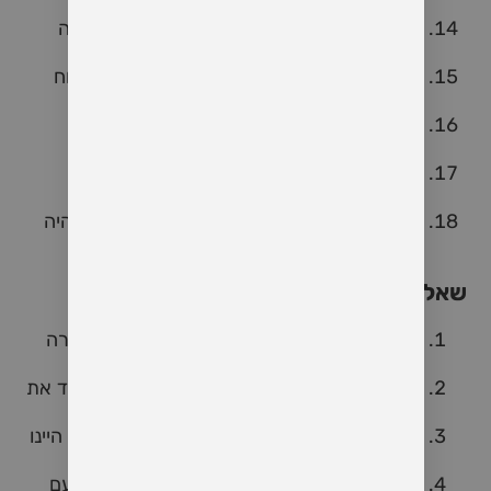
לא רואה?
אם היית חייב/ה להיות ספורטאי אולימפי, באיזה
ענף היית זוכה במדליית זהב?
איזה גיבור על היית ממציא/ה לעצמך, ומה הכוח
הכי לא מועיל שלו?
מה הייתה הפדיחה הכי גדולה שלך בפגישה
חשובה?
איזה סרט מצויר גרם לך לבכות כשלא היית
אמור/ה בכלל?
אם היית צריך/ה להופיע על במה פתוחה, מה היה
השם הבדוי שלך כסטנדאפיסט?
שאלות מצחיקות לזוגות וותיקים
איזה מתכון מביך ניסינו לבשל ביחד ונכשל בצורה
הכי גדולה?
מה הדבר הכי משונה שעשינו יחד והצחקנו אחד את
השני במשך ימים?
אם היינו מצטרפים ללהקת רוק, איזה שם מוזר היינו
נותנים לה?
מה הייתה הפדיחה הכי מצחיקה שעשיתי אי פעם