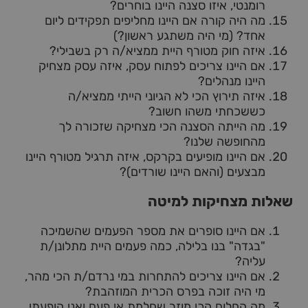
רומנטי, איזו סצנה היינו בוחרים?
מה היה קורה אם היינו מחליפים תפקידים ליום
אחד? (מי היה משתגע ראשון?)
איזה חוק מטורף היית ממציא/ה רק בשבילי?
אם היינו צריכים לפתוח עסק, איזה עסק מצחיק
היינו מנהלים?
איזה תירוץ הכי לא הגיוני הייתי ממציא/ה
כששכחתי משהו חשוב?
מה הייתה הסצנה הכי מצחיקה שזכורה לך
מהחופשה שלנו?
אם היינו מופיעים בקרקס, איזה תרגיל מטורף היינו
מבצעים (והאם היינו שורדים)?
שאלות מצחיקות למיטה
אם היינו סופרים את מספר הפעמים שהשמיכה
"בגדה" בנו בלילה, כמה פעמים היית מתלונן/ת
עליה?
אם היינו צריכים להתחרות במי נרדם/ת הכי מהר,
מי היה זוכה בפרס הכרית המוזהבת?
מה החלום הכי מוזר שחלמת אי פעם ואני הופעתי