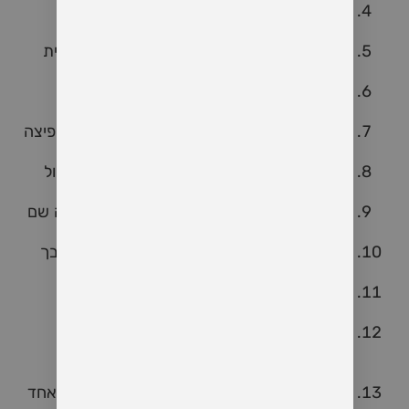
מה השיר הכי מביך שאתה לא מסוגל להפסיק
לזמזם?
אם היית תקוע/ה על אי בודד, מהו החטיף שהיית
חייב/ת לקחת איתך?
אם היית יכול/ה לדבר עם חיות, איזה סוד היית
שואל/ת את הכלב שלך?
מי היית מזמין/ה לדייט – הארי פוטר, דרקון או פיצה
עם תוספות מוזרות?
מה היה הקטע הכי מצחיק שקרה לך בטעות מול
קהל?
אם היית שחקן/שחקנית באופרת סבון, מה היה שם
הדמות שלך?
איזה הרגל קטן או מצחיק יש לך, שאנשים סביבך
מתים עליו?
אם היית יכול/ה להיכנס לראש של מישהו ליום
אחד, במי היית בוחר/ת?
איזה כוחות על היית רוצה, אבל רק כאלו חסרי
תועלת? (כמו להדליק אור במקרר בלי לפתוח
אותו).
מה הדבר הכי מצחיק שעשית כשחשבת שאף אחד