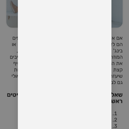
אם אתם בזוגיות, אתם בטח יודעים שהחיים המשותפים
הם לא תמיד רק דייטים רומנטיים, שקיעות מרהיבות, או
בינג' משותף של סדרות. יש גם את הרגעים הקטנים,
המוזרים, ולעיתים קרובות – הממש מצחיקים, שמרכיבים
את הקשר שלכם. אז למה לא לקחת פסק זמן ולהוסיף
קצת הומור לזוגיות? הנה כמה שאלות זוגיות מצחיקות
שיעזרו לכם לצחוק על עצמכם, על הזוגיות שלכם, ואולי
גם לגלות כמה דברים שלא ידעתם זה על זה.
שאלות מצחיקות שיכולות להתאים גם לדייטים
ראשונים ותחילת מערכת יחסים
אם היית חיה, איזה היית בוחר/ת להיות?
מה הדבר הכי מוזר שאי פעם אכלת?
אם היית דמות מסרט מצויר, מי היית?