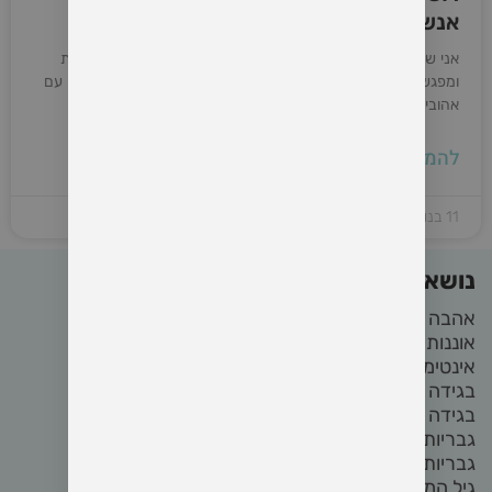
אנשים חדשים
אני שמח לחיות בעולם שיש בו יותר ויותר תקשורת סביב אינטימיות
ומפגשיים רומנטיים, מיניים וכו. את שיחת הRBDSM אנחנו נעשה עם
אהובים בשלבים שונים של ההכרות. זו שיחה שהיא בעיקר
להמשיך קריאה »
11 בנובמבר 2022
נושאים באתר
אהבה
(22)
אוננות
(4)
אינטימיות
(8)
בגידה
(2)
בגידה בזוגיות
(2)
גבריות
(4)
גבריות מודעת
(3)
גיל המעבר
(2)