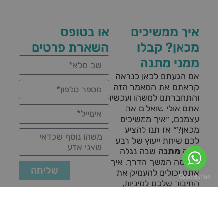
איך ממשיכים
או בטופס
מכאן? קבלו
השארת פרטים
ממני מתנה
אם הגעתם לכאן כנראה
קראתם את המאמר הזה
והתחברתם למשהו ועכשיו
אתם אולי שואלים את
עצמכם, ״איך ממשיכים
מכאן?״ אז תנו להציע
לכם שיחת ייעוץ של רבע
שעה
מתנה
שבה נגלה
יחד מה המשך הדרך, איך
שליחה
אתם יכולים להעמיק את
החיבור שלכם למיניות,
עונג וחיים מלאים יותר.
לקבלת שיחת