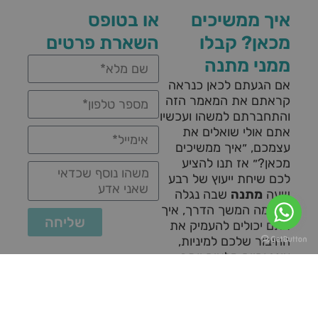
איך ממשיכים
או בטופס
מכאן? קבלו
השארת פרטים
ממני מתנה
אם הגעתם לכאן כנראה
קראתם את המאמר הזה
והתחברתם למשהו ועכשיו
אתם אולי שואלים את
עצמכם, ״איך ממשיכים
מכאן?״ אז תנו להציע
לכם שיחת ייעוץ של רבע
שעה
מתנה
שבה נגלה
יחד מה המשך הדרך, איך
שליחה
אתם יכולים להעמיק את
החיבור שלכם למיניות,
עונג וחיים מלאים יותר.
לקבלת שיחת
ייעוץ מתנה
בוואטסאפפ