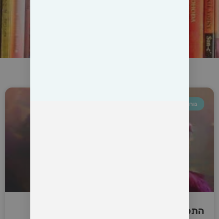
גורו
התפקיד של מטפל