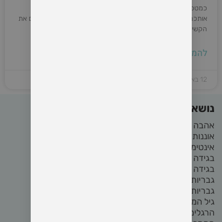
כמטפל, כמנחה סדנאות, כמחזיק מרחבים אני לא יכול לרפא
אותכםאני לא יכול להפיג את תחושת הבדידותאני לא יכול להעלים את
הקשיים אני יכול להכיר לכם כלים לטפל בעצמכםאני יכול להיות
להמשיך קריאה »
12 באפריל 2022
נושאים באתר
אהבה
(22)
אוננות
(4)
אינטימיות
(8)
בגידה
(2)
בגידה בזוגיות
(2)
גבריות
(4)
גבריות מודעת
(3)
גיל המעבר
(2)
הרגלים
(5)