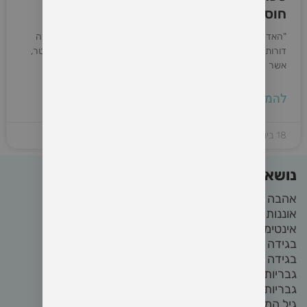
חוסן, משמעות וריפוי
"האדם מחפש משמעות" – ד"ר ויקטור פראנקל ספר קלאסי וחוצה
דורות שמביא את סיפורו האישי של פראנקל, ניצול שואה ופסיכיאטר,
אשר פיתח את גישת הלוגותרפיה – טיפול באמצעות חיפוש אחר
להמשיך קריאה »
18 ביולי 2025
נושאים באתר
אהבה
(22)
אוננות
(4)
אינטימיות
(8)
בגידה
(2)
בגידה בזוגיות
(2)
גבריות
(4)
גבריות מודעת
(3)
גיל המעבר
(2)