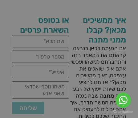
איך ממשיכים
או בטופס
מכאן? קבלו
השארת פרטים
ממני מתנה
אם הגעתם לכאן כנראה
קראתם את המאמר הזה
והתחברתם למשהו ועכשיו
אתם אולי שואלים את
עצמכם, ״איך ממשיכים
מכאן?״ אז תנו להציע
לכם שיחת ייעוץ של רבע
שעה
מתנה
שבה נגלה
יחד מה המשך הדרך, איך
שליחה
אתם יכולים להעמיק את
החיבור שלכם למיניות,
עונג וחיים מלאים יותר.
לקבלת שיחת