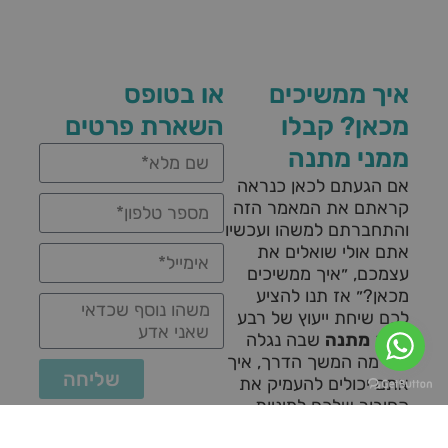
איך ממשיכים
או בטופס
מכאן? קבלו
השארת פרטים
ממני מתנה
אם הגעתם לכאן כנראה
קראתם את המאמר הזה
והתחברתם למשהו ועכשיו
אתם אולי שואלים את
עצמכם, ״איך ממשיכים
מכאן?״ אז תנו להציע
לכם שיחת ייעוץ של רבע
שעה
מתנה
שבה נגלה
יחד מה המשך הדרך, איך
שליחה
אתם יכולים להעמיק את
החיבור שלכם למיניות,
עונג וחיים מלאים יותר.