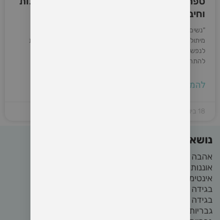
ספרים מומלצים להעצמה נשית – עוצמה, רכות
וחיבור לעצמי
"נשים שרצות עם זאבים" – ד"ר קלאריסה פינקולה אסטס ספר
מיתולוגי ועמוק שמאגד סיפורי עם עתיקים ופרשנות פסיכואנליטית
לנפש האישה. אסטס, יונגיאנית ומשוררת, מזמינה את הקוראת
להתחבר לאישה הפראית שבתוכה
להמשיך קריאה »
18 ביולי 2025
נושאים באתר
אהבה
(22)
אוננות
(4)
אינטימיות
(8)
בגידה
(2)
בגידה בזוגיות
(2)
גבריות
(4)