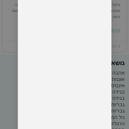
טיפול זוגי מבוסס מובחנות היא גישה חדשנית ומורכבת לטיפול זוגי,
שמתרכזת בפיתוח היכולת של כל אחד מבני הזוג לשמור על תחושת
זהות אישית ובריאות נפשית, תוך כדי יצירת קשר אינטימי
להמשיך קריאה »
3 באוקטובר 2024
נושאים באתר
אהבה
(22)
אוננות
(4)
אינטימיות
(8)
בגידה
(2)
בגידה בזוגיות
(2)
גבריות
(4)
גבריות מודעת
(3)
גיל המעבר
(2)
הרגלים
(5)