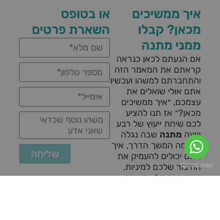
איך ממשיכים
או בטופס
מכאן? קבלו
השארת פרטים
ממני מתנה
אם הגעתם לכאן כנראה
קראתם את המאמר הזה
והתחברתם למשהו ועכשיו
אתם אולי שואלים את
עצמכם, ״איך ממשיכים
מכאן?״ אז תנו להציע
לכם שיחת ייעוץ של רבע
שעה
מתנה
שבה נגלה
יחד מה המשך הדרך, איך
שליחה
אתם יכולים להעמיק את
החיבור שלכם למיניות,
עונג וחיים מלאים יותר.
לקבלת שיחת
ייעוץ מתנה
בוואטסאפפ