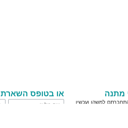
 מתנה
או בטופס השארת 
תחברתם למשהו ועכשיו
?״ אז תנו להציע לכם שיחת
הדרך, איך אתם יכולים
ם יותר.