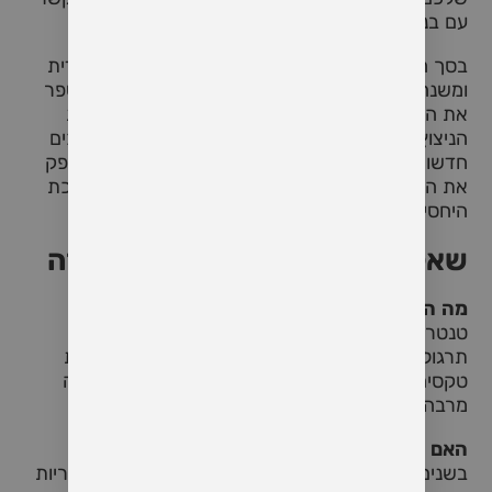
עם בני הזוג שלכם.
בסך הכל, סדנאות טנטרה לזוגות מציעות חוויה ייחודית
ומשנה שיכולה לעזור לזוגות להעמיק את הקשר ולשפר
את הזוגיות. בין אם אתם מחפשים להצית מחדש את
הניצוץ במערכת היחסים שלכם או פשוט לחקור דרכים
חדשות להתייחס אחד לשני, סדנת טנטרה יכולה לספק
את הכלים והידע הדרושים לכם כדי לקחת את מערכת
היחסים שלכם לשלב הבא.
שאלות נפוצות על סדנאות טנטרה
מה היא ההגדרה של טנטרה?
טנטרה,שמקורה בטקסטים עתיקים בסנסקריט, היא
תרגול רוחני המבקש להרחיב את התודעה באמצעות
טקסים ותרגילים שונים. בהקשר של סדנאות, טנטרה
מרבה להדגיש חיבור, תקשורת ואינטימיות.
האם הפופולריות של סדנאות טנטרה גוברת?
בשנים האחרונות, סדנאות טנטרה ראו עלייה בפופולריות