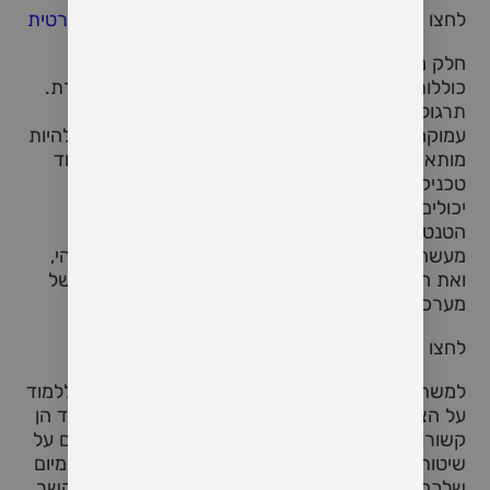
לחצו כאן על מנת לראות פרטים על
סדנת טנטרה פרטית
חלק מהטכניקות שניתן ללמד בסדנת טנטרה לזוגות
כוללות עבודת נשימה, מדיטציה, מגע ותרגילי תקשורת.
תרגולים אלו יכולים לעזור למשתתפים לפתח הבנה
עמוקה יותר של הגוף שלכם ושל בני זוגכם, כמו גם להיות
מותאמים יותר לצרכים ולרצונות של זה. בנוסף ללימוד
טכניקות חדשות, זוגות המשתתפים בסדנת טנטרה
יכולים גם לצפות לקבל הבנה רבה יותר של עקרונות
הטנטרה. עקרונות אלו כוללים את הרעיון שמין הוא
מעשה קדוש שניתן להשתמש בו כדי להתחבר לאלוהי,
ואת האמונה שהנאה ואינטימיות הם היבטים חיוניים של
מערכת יחסים בריאה.
לחצו כאן לפרטים על
סדנאות טנטרה
שאני מציע
למשתתפים בסדנת טנטרה לזוגות יש גם הזדמנות ללמוד
על הצ'אקרות השונות, או מרכזי האנרגיה, בגוף וכיצד הן
קשורות לאנרגיה ולהנאה מינית. בסדנאות לומדים גם על
שיטות טנטרה שונות וכיצד ניתן לשלב אותם בחיי היומיום
שלכם כדי לשפר את הרווחה הכללית שלכם ואת הקשר