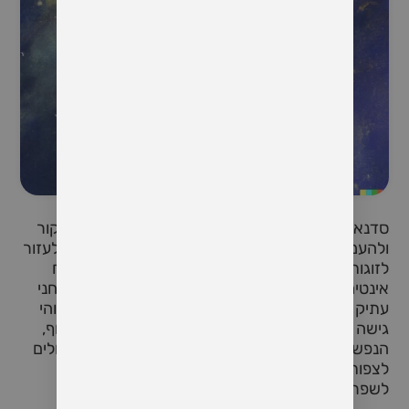
סדנאות טנטרה לזוגות מציעות הזדמנות ייחודית לחקור
ולהעמיק את הקשר בין בני הזוג. סדנאות אלו נועדו לעזור
לזוגות ללמוד דרכים חדשות להתייחס זה לזה ולטפח
אינטימיות, הנאה וחיבור רוחני. טנטרה היא תרגול רוחני
עתיק יומין שמקורו בהודו ומתורגל כבר אלפי שנים. זוהי
גישה הוליסטית לחיים המתמקדת בקישוריות של הגוף,
הנפש והרוח. בסדנת טנטרה לזוגות, המשתתפים יכולים
לצפות ללמוד טכניקות ותרגולים שיכולים לעזור להם
לשפר את הקשר הפיזי והרגשי שלהם עם בן הזוג.