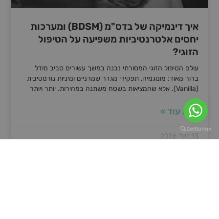
איך דינמיקה של בדס"מ (BDSM) ומערכות
יחסים אלטרנטיביות משפיעה על הטיפול
הזוגי?
עולם הטיפול הזוגי המסורתי נבנה במשך עשורים סביב מודל
ברור מאוד: מונוגמיה, תפקידי מגדר שמרניים ומיניות נורמטיבית
(Vanilla). אלא שהמציאות בשטח משתנה במהירות. יותר ויותר
קרא עוד »
13 ביולי 2026
טיפול זוגי און ליין