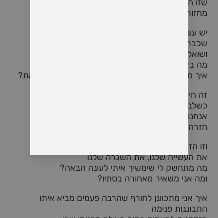
שזו התפרקות לצורך בנייה מחדש
מחזוריות של הטבע שמתגלמת בי
יש עונה כמו הסתיו שבה אני משיל ממני את כל מה
שכבר לא משרת אותי
ושואל את עצמי
מה בא לי להביא מעצמי לעולם לשנה הבאה?
איך מתחשק לי לבנות את עצמי מחדש בתקופה הזאת?
זה חיזק אותי ההסתכלות הזו על התפרקות
כשלב הכרחי בבנייה מחדש
אנחנו יוצאים בימים הקרובים מתקופת החגים
חזרה אל תוך שגרה
וזו הזדמנות מצויינת לדייק
את העשייה שלנו, את השגרה שלנו
מה מתחשק לי שימשיך איתי לעונה הבאה?
ומה אני משאיר מאחורה בסתיו?
איך אני מתכוונן לחורף שהרבה פעמים מביא איתו
התבוננות פנימה