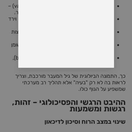
גלי חום וזעות לילה
(vasomotor symptoms) –
אלו נחשבים תסמינים מרכזיים בתקופת המעבר.
שינויים במחזור הווסת
– המחזור עשוי לעלות וירד
במשך שנים בטרם סופו.
פרעות שינה ועייפות
– קשיים בהירדמות, יקיצות
או קושי לשוב לישון כל אלה נפוצים.
שינויים מטבוליים
– עלייה במשקל, שינויים בשומן
הגוף, שינויים ברגישות לאינסולין.
בעיות קוגניטיביות
– "ערפול מוח" (brain fog),
קושי בריכוז וזיכרון.
כך, התמונה הביולוגית של גיל המעבר מורכבת, וצריך
לראות בה לא רק "בעיה" אלא תהליך רב מערכתי
שמשפיע על הגוף כולו.
ההיבט הרגשי והפסיכולוגי – זהות,
רגשות ומשמעות
שינוי במצב הרוח וסיכון לדיכאון