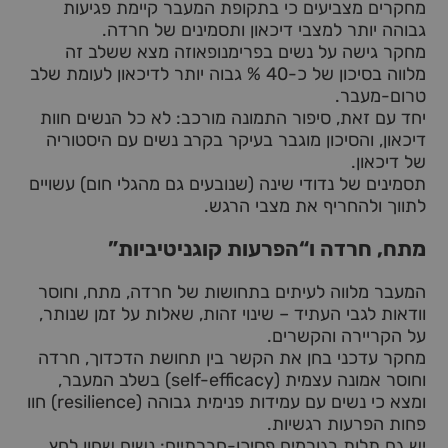
מחקרים מצביעים כי בתקופת המעבר קיימת פגיעות
גבוהה יותר למצבי דיכאון ותסמינים של חרדה.
מחקר גישה על נשים בפרימנופאוזה מצא ששלב זה
מלווה בסיכון של כ-40 % גבוה יותר לדיכאון לעומת שלב
טרום-מעבר.
יחד עם זאת, סיפור התמונה מורכב: לא כל הנשים חוות
דיכאון, והסיכון מוגבר בעיקר בקרב נשים עם היסטוריה
של דיכאון.
תסמינים של נדודי שינה (שנובעים גם מהגלי חום) עשויים
לתווך ולהחריף את מצבי הרגש.
מתח, חרדה ו“הפרעות קוגניטיביות”
המעבר מלווה לעיתים בתחושות של חרדה, מתח, וחוסר
וודאות לגבי העתיד – שינוי זהות, שאלות על זמן שנותר,
על הקריירה והקשרים.
מחקר עדכני בחן את הקשר בין תחושת הדכדוך, חרדה
וחוסר אמונה עצמית (self-efficacy) בשלב המעבר,
ומצא כי נשים עם עמידות פנימית גבוהה (resilience) חוו
פחות הפרעות רגשיות.
יש גם תלות בגורמים פסיכו-חברתיים: נשים שחוו לחץ