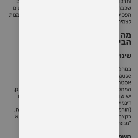
ותרבותיות. במאמר זה אני מרחיב כל אחד מהנושאים
שכבר דיברנו עליהם – מהקשר הביולוגי, דרך ההיבטים
הפסיכולוגיים ועד הדרכים להפוך את התקופה להזדמנות
לצמיחה.
מה מתרחש בגוף? – הבסיס
הביולוגי של המעבר
שינוי הורמונלי ודפוסי הייצור
במהלך השנים שלפני גיל המעבר (שלב המעבר –
perimenopause), השחלות מתחילות לייצר פחות
אסטרוגן ופרוגסטרון, ולעיתים באופן לא סדיר.
המחקרים מצביעים שעל אף הירידה בלבלב האסטרוגן,
יש שונות גדולה בין נשים – השינויים ההורמונליים הם
דינמיים ומורכבים, ולעיתים רמות הורמונים כמו FSH
(הורמון מגרה זקיק) ואסטרדיול נעות בצורה לא יציבה.
בקצה התהליך, כשהווסת פוסקת – זהו השלב שנקרא
"מנופאוזה".
השפעות פיזיולוגיות ונזקקים בריאותיים