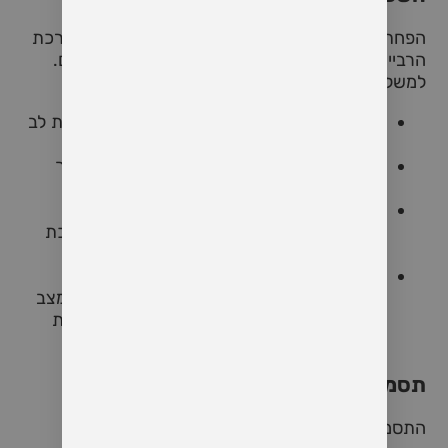
הפחתת רמות האסטרוגן אינה משפיעה רק על המערכת
הרבייה. היא מלווה בשינויים ברקמות, עצמות וכלי דם.
למשל:
הירידה באסטרוגן קשורה בסיכון מוגבר למחלות לב
וכלי דם.
חלק גדול מאובדן מסת העצם של נשים במהלך
חייהן קורה סביב תקופת המעבר.
יש גם ראיות לכך שהמעבר הוא אירוע דלקתי
(inflammatory) ברמה מערכתית וגם במערכת
העצבים המרכזית.
חקר חדש בתחום מדבר על כך שבמוח נשים
עוברים שינויים בתפקוד קולטני האסטרוגן – במצב
של ירידה ברמות הורמון הגוף מעלה את רגישות
הקולטנים במוח, ככל הנראה כתגובה פיצוי.
תסמינים מרכזיים
התסמינים המוכרים כוללים: