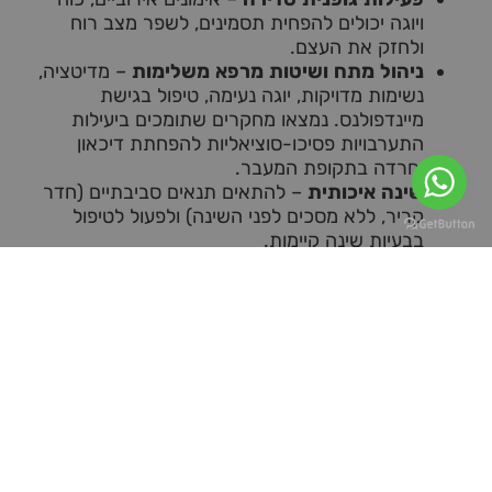
ויוגה יכולים להפחית תסמינים, לשפר מצב רוח
ולחזק את העצם.
ניהול מתח ושיטות מרפא משלימות
– מדיטציה,
נשימות מדויקות, יוגה נעימה, טיפול בגישת
מיינדפולנס. נמצאו מחקרים שתומכים ביעילות
התערבויות פסיכו-סוציאליות להפחתת דיכאון
וחרדה בתקופת המעבר.
שינה איכותית
– להתאים תנאים סביבתיים (חדר
קריר, ללא מסכים לפני השינה) ולפעול לטיפול
בבעיות שינה קיימות.
מיניות מודעת וקרבה זוגית
תרגול האזנה לגוף, קירבה איטית ואינטימיות שאינה
תלויה בחדירה בלבד.
שימוש בלחות או תרופות מקומיות במקרים של יובש
בנרתיק.
תקשורת פתוחה עם בן/בת הזוג על הצרכים
המשתנים ורגשות העולים.