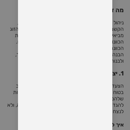
מה זה אומר לנהל שיחה מודעת?
ניהול שיחה מודעת הוא גישה שמבוססת על פתיחות,
הקשבה, ושליטה עצמית. מדובר במצב שבו שני בני הזוג
מביאים לשיחה לא רק את המילים שלהם אלא גם את
הכוונות, הרגשות, והמודעות שלהם לדינמיקה ביניהם.
הכוונה היא לצאת משיחה לא מתוך כעס, אלא מתוך
הבנה עמוקה יותר של הצרכים והרצונות של כל אחד,
ולבנות פתרון משותף שמתאים לשניכם.
1. יצירת מרחב בטוח
הצעד הראשון לשיחה קשה ומודעת הוא יצירת מרחב
בטוח שבו שני בני הזוג ירגישו בנוח לשתף את הרגשות
שלהם בלי פחד מהאשמה, זלזול או שיפוטיות. חשוב
להגדיר מראש שהמטרה היא להבין אחד את השנייה, ולא
לנצח בויכוח או להוכיח צדק.
איך ליישם זאת?