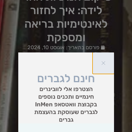
לידה: איך לחזור
לאינטימיות בריאה
ומספקת
פורסם בתאריך:
אוגוסט 10, 2024
נושאים עיקריים:
הריון
,
מיניות
חינם לגברים
הצטרפו אלי לוובינרים
חינמיים ותכנים נוספים
בקבוצת וואטסאפ InMen
לגברים שעוסקת בהעצמת
גברים