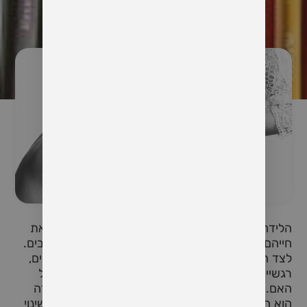
הלידה היא חוויה מרגשת ומטלטלת כאחד, המשנה את
חייהם של בני הזוג ומביאה עימה אתגרי הסתגלות רבים.
לצד השמחה על הגעת התינוק, ישנם גם שינויים פיזיים,
רגשיים ונפשיים שעוברים על שני ההורים, ובמיוחד על
האם. אחד התחומים שעשויים להיפגע בעקבות הלידה
הוא המיניות והאינטימיות הזוגית. לעיתים קרובות, השינוי