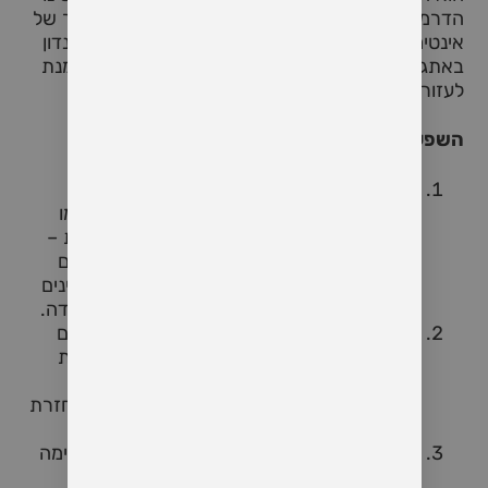
הדרמטי במצב המשפחתי מביא להפחתה או להיעדר של
אינטימיות, ולעיתים אף לקשיים במיניות. במאמר זה נדון
באתגרים ובדרכים לשיקום המיניות אחרי לידה, על מנת
לעזור לבני הזוג לחזור לאינטימיות בריאה ומספקת.
השפעות פיזיות ורגשיות על המיניות לאחר לידה
שינויים פיזיים
: הלידה גורמת לשינויים פיזיים
משמעותיים בגופה של האם. החל מתופעות כמו
יובש בנרתיק, כאבים באגן, ועד תשישות כללית –
כל אלו משפיעים על הרצון והיכולת לחזור לקיום
יחסים מיניים. הגוף זקוק לזמן להחלים, והתסמינים
הללו יכולים להימשך מספר חודשים לאחר הלידה.
שינויים הורמונליים
: לאחר הלידה חלים שינויים
הורמונליים המשפיעים על המיניות. ירידה ברמת
האסטרוגן יכולה לגרום ליובש בנרתיק ולירידה
בחשק המיני. בנוסף, ההנקה יכולה לעכב את חזרת
הווסת, מה שגם משפיע על הרצון המיני.
עייפות ותשישות
: טיפול בתינוק חדש הוא משימה
תובענית ומעייפת. כאשר שני בני הזוג עייפים