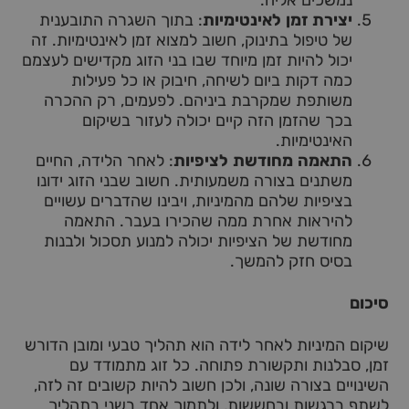
נמשכים אליה.
יצירת זמן לאינטימיות
: בתוך השגרה התובענית
של טיפול בתינוק, חשוב למצוא זמן לאינטימיות. זה
יכול להיות זמן מיוחד שבו בני הזוג מקדישים לעצמם
כמה דקות ביום לשיחה, חיבוק או כל פעילות
משותפת שמקרבת ביניהם. לפעמים, רק ההכרה
בכך שהזמן הזה קיים יכולה לעזור בשיקום
האינטימיות.
התאמה מחודשת לציפיות
: לאחר הלידה, החיים
משתנים בצורה משמעותית. חשוב שבני הזוג ידונו
בציפיות שלהם מהמיניות, ויבינו שהדברים עשויים
להיראות אחרת ממה שהכירו בעבר. התאמה
מחודשת של הציפיות יכולה למנוע תסכול ולבנות
בסיס חזק להמשך.
סיכום
שיקום המיניות לאחר לידה הוא תהליך טבעי ומובן הדורש
זמן, סבלנות ותקשורת פתוחה. כל זוג מתמודד עם
השינויים בצורה שונה, ולכן חשוב להיות קשובים זה לזה,
לשתף ברגשות ובחששות, ולתמוך אחד בשני בתהליך