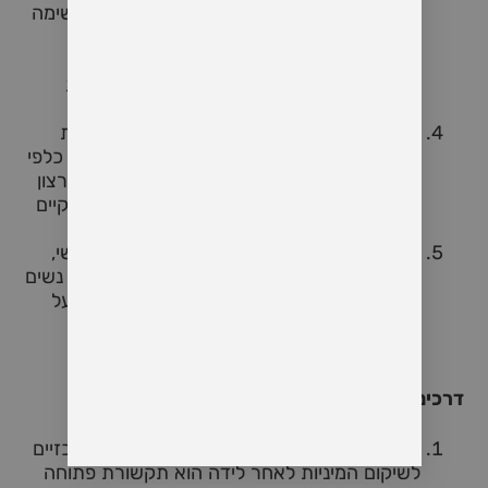
ומותשים, קיום יחסים מיניים עשוי להיראות כמשימה
קשה ולעיתים אף בלתי אפשרית. בנוסף, שעות
השינה המועטות והלחץ הטבעי הנלווה לטיפול
בתינוק עלולים להוביל למתח ולריחוק במערכת
היחסים.
שינויים בדימוי הגוף
: לאחר הלידה, נשים רבות
מתמודדות עם שינויים במראה הגוף ובתחושות כלפי
עצמן. תחושות כמו חוסר ביטחון או אי שביעות רצון
מהמראה החיצוני עלולות לפגוע ברצון לחזור לקיים
יחסים מיניים.
שינויים רגשיים
: הלידה מביאה עמה עומס רגשי,
ולעיתים אף דיכאון אחרי לידה, המאפיין לא רק נשים
אלא גם גברים. מצבים אלה משפיעים ישירות על
האינטימיות ועל היכולת להרגיש נוחות וביטחון
בקשר המיני.
דרכים לשיקום המיניות אחרי לידה
תקשורת פתוחה וכנה
: אחד המפתחות המרכזיים
לשיקום המיניות לאחר לידה הוא תקשורת פתוחה