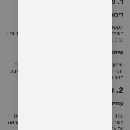
1. שקיפות וכנות
דיבור פתוח וישיר
תקשורת פתוחה וישירה היא המפתח לבניית אמון.
השתדלו לדבר בפתיחות על רגשות, מחשבות ודאגות, והיו
כנים בכל הנוגע לכוונות ולמעשים שלכם.
שיתוף רגשות
שיתוף רגשות ומחשבות עמוקות עוזר לבנות קשר חזק
יותר ומראה על אמון הדדי. אל תהססו לשתף את בן/בת
הזוג ברגשותיכם, גם אם הם קשים או מאתגרים.
2. עקביות ואחריות
עמידה בהבטחות
עמדו בהבטחותיכם והתחייבויותיכם. כשאתם מבטיחים
משהו, ודאו שאתם מקיימים אותו. עקביות במעשים מראה
על אמינות ויוצרת תחושת ביטחון אצל בן/בת הזוג.