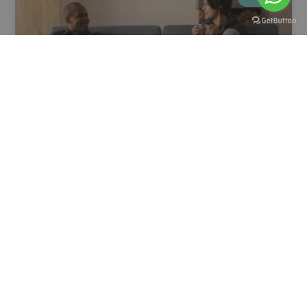
איך לדבר על סקס עם בן זוג?
לדבר על סקס עם בן זוג יכול להיות מלא באתגרים, אך גם
בהזדמנויות לחיזוק הקשר ולהעמקת ההבנה ההדדית. השיח
המיני עם בן הזוג דורש פתיחות,
קרא עוד »
4 באוגוסט 2024