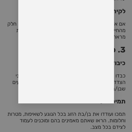
לקיחת אחריות
אם אתם טועים, הכירו בכך ולקחו אחריות. טעויות הן חלק
מהחיים, והיכולת להכיר בהן ולטפל בהן בצורה בוגרת
מראה על אחריות ומחזקת את האמון.
3. כבוד הדדי
כיבוד פרטיות
כבדו את הפרטיות של בן/בת הזוג. אמון נבנה כששני
הצדדים מרגישים בנוח עם עצמם ועם פרטיותם, ויודעים
שבן/בת הזוג לא יפר את הגבולות הפרטיים שלהם.
תמיכה ועידוד
תמכו ועודדו את בן/בת הזוג בכל הנוגע לשאיפות, מטרות
וחלומות. הראו שאתם מאמינים בהם ומוכנים לעמוד
לצידם בכל מצב.