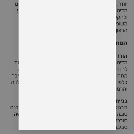
יותר, מה שמסייע לתקשורת טובה יותר. זוגות שעושים
מדיטציה נוטים למצוא שקל יותר לדון בנושאים ברוגע
ולהקשיב זה לזה בתשומת לב רבה יותר. תקשורת
משופרת זו מחזקת את הקשר ומשפרת את שביעות
הרצון הכללית ממערכת היחסים.
הפחתת מתח והגברת הסבלנות
הורדת רמות הלחץ
מדיטציה ידועה כמפחיתה מתח וחרדה, שיכולות להיות
להן השפעה חיובית ישירה על מערכת היחסים. רמות
מתח נמוכות יותר הופכות אנשים לסבלניים יותר ולחיבה
כלפי בני הזוג שלהם, מה שמוביל למערכת יחסים שלווה
והרמונית יותר.
בניית סבלנות והבנה
תרגול מיינדפולנס ומדיטציה עוזר בפיתוח סבלנות והבנה
טובה יותר של עצמך ושל בן/בת הזוג. זה מוביל לגישה
סובלנית וסלחנית יותר בתוך מערכת היחסים, יצירת
סביבה מטפחת ותומכת.