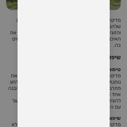
מדיטציה ומיינדפולנס זכו להכרה בהשפעות החיוביות
שלהם על רווחת הפרט. כשהם משולבים בנישואין
והזוגיות, שיטות עבודה אלו יכולות לשפר משמעותית את
האיכות והדינמיקה של מערכת היחסים שאתם נמצאים
בה.
שיפור הקשר הרגשי
טיפוח טוב לב ואמפתיה
מדיטציה, עוזרת בניקוי המטענים השליליים בחינו ובזאת
נותנת יותר מקום לטיפוח טוב לב וחמלה. כאשר בני הזוג
מתרגלים מדיטציה, הם נוטים לפתח יותר אמפתיה והבנה
אחד כלפי השניה. הקשר הרגשי המעמיק הזה יכול
להצית מחדש את האהבה והאינטימיות שעלולים לדעוך
עם הזמן.
שיפור התקשורת
מדיטציה קבועה יכולה להוביל למצב תודעתי רגוע ומלא