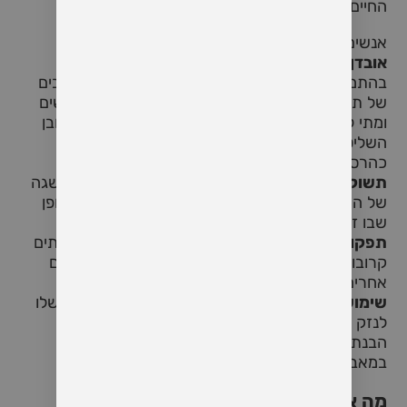
החיים של שניכם תוך כמה חודשים.
אנשים שנוטים להתמכר מראים גם סימנים של:
אובדן שליטה:
בין אם זה שליטה בחיים או שליטה
בהתמכרות עצמם. הרבה פעמים הם עוברים בין מצבים
של תחושת שליטה שהם שולטים בכמה הם משתמשים
ומתי לבין אובן שליטה עקב דאון או תסמיני גמילה. אובן
השליטה יכול להוביל להנבגויות שגם הם תופסים
כהרסניות.
תשוקות והתעסקות:
תשוקות עזות והתעסקות בהשגה
של המנה הבאה, המשקה הבא או ההימור הבא. באופן
שבו זה מנקר בחלק האחורי של הראש
תפקוד חברתי ותעסוקתי:
התמכרויות מובילות לעיתים
קרובות לבעיות ביחסים אישיים, בעבודה ובתחומי חיים
אחרים. מה שגורם לעוד ועוד בידוד חברתי.
שימוש מסוכן:
המשך שימוש בחומר למרות הקשר שלו
לנזק פיזי או פסיכולוגי.
הבנת ההיבטים הללו היא הצעד הראשון בטיפול
במאבקים של בן הזוג.
מה אתם יכולים לעשות כבני זוג?