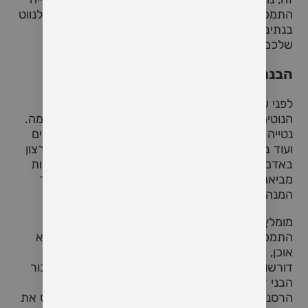
התמכרותית ונציע תובנות ואסטרטגיות שיעזרו לכם לנווט
בנתיב זה תוך שמירה על הרווחה והבריאות הרגשית
שלכם.
הבנת הנטייה להתמכרות
לפני שנעמיק באסטרטגיות להתמודדות עם בני זוג
הנוטים להתמכרות, חיוני להבין את מהות הנטייה עצמה.
נטייה להתמכרות בין אם היא לסמים, אלכוהול הימורים
ועוד בדרך כלל נובעת מקושי שהיה בילדות ומוביל לרצון
באדם גם כבגיר לרצות לברוח מהמציאות. ההתמכרות
מביאה משך זמן קצר של היי ואחריו מגיעה נפילה עד
המנה הבאה של החומר או הדופמין.
מומלץ בעיני להפריד בין התמכרויות ״רכות״ לבין
התמכרויות הרסניות. בהתמכרויות הרכות ניתן למצוא
אוכן, גראס, פורנו, סיגריות ועוד. התמכרויות אלו גם
דורשות התערבות אם הן מפריעות לחיים מיטביים עבור
הבני זוג שלכם אבל הגישה היא שונה מהתמכרות
הרסנית כמו סמים קשים, הימורים וכו שיכולים להרוס את