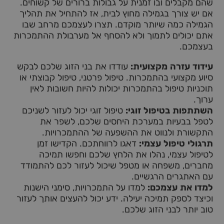
שהם מקבלים ובו זמנית על גבולות ברורים של קשוחים.
אם יש צורך בגמילה מחוץ לבית, אז להתחיל את תהליך
הגמילה כמה שיותר מוקדם. תצרו לעצמכם מרחב שבו
אתם יכולים לתמוך ולא להסחף אל מערבולת ההתמכרות
בעצמכם.
עידוד עזרה מקצועית:
עודדו את בני הזוג שלכם לבקש
סיוע מקצועי בהתמכרות. טיפול פרטני, טיפול קבוצתי או
תוכניות טיפול בהתמכרות יכולות להיות חשובות לאין
ערוך.
השתתפות בטיפול זוגי:
טיפול זוגי יכול לעזור לשניכם
לטפל בבעיות במערכת היחסים שלכם, לשפר את
התקשורת ולנווט את ההשפעה של ההתמכרויות.
תרגולי טיפול עצמי:
דאגו לרווחתכם. הקדישו זמן
לטיפול עצמי, נהלו את הלחץ שלכם וחפשו תמיכה
מחברים, משפחה או מטפל שיכול לעזור לכם להתמודד
עם האתגרים הרגשיים.
למדו את עצמכם:
למדו על התמכרויות, סימני הישנות
וכיצד לספק תמיכה יעילה. ידע יכול להעצים אותך לעזור
טוב יותר לבני הזוג שלכם.