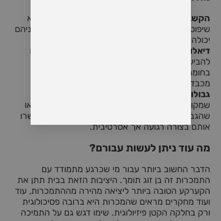
הקשבה אמפתית:
הקשיבו באופן פעיל לבן הזוג ללא
שיפוט. הבנת החוויות שלהם והאתגרים העומדים בפניהם
יכולה ליצור בסיס של אמון.
דיאלוג פתוח:
צרו מרחב בטוח עבור בני הזוג שלכם
להביע את מחשבותיהם ורגשותיהם בנוגע לשימוש
בחומרים. עודדו אותם לשתף בגלוי, בידיעה שאתם
מכבדים את הרגשות שלהם.
גבולות בריאים:
קבעו ותקשרו גבולות ברורים למה
שמקובל ומה לא מקובל במערכת היחסים שלכם. ודאו
שהגבולות שלכם נותנים עדיפות לרווחה שלכם ותקשרו
אותם בצורה רגועה אך אסרטיבית.
מה עוד ניתן לעשות עבורם?
הדבר החשוב ביותר עבור מי שכרגע מתמודד עם
התמכרות זה בן זוג תומך. היציבות הזאת בבית תתן את
הקערקע הטובה ביותר ליציאה מהירה מההתמכרות, עוד
ועוד מחקרים מראים שהמכרות היא ברובה פסיכולוגית
ורק בחלקה הקטן פיזיולוגית. שימו דגש גם על התמיכה