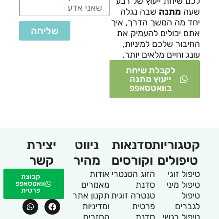
לכם שיחת ייעוץ של רבע
שעה
מתנה
שבה נגלה
יחד מה המשך הדרך, איך
שליחה
אתם יכולים להעמיק את
החיבור שלכם למיניות,
עונג וחיים מלאים יותר.
לקבלת שיחת
ייעוץ מתנה
בוואטסאפפ
קטגוריות
סדנאות
ניווט
יצירת
טיפולים
וקורסים
מהיר
קשר
טיפול זוגי
הזוג הטנטרי
אודות
קבוצת
טיפול מיני
סדנת
מאמרים
וואטסאפפ
פרטית
טיפול
טנטרה זוגית
תקנון אתר
לגברים
פרטית
ומדיניות
טיפול רגשי
סדנת
החזרים