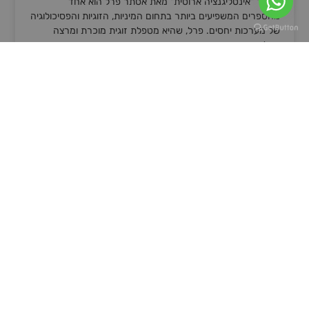
הספר "אינטליגנציה ארוטית" מאת אסתר פרל הוא אחד
מהספרים המשפיעים ביותר בתחום המיניות, הזוגיות והפסיכולוגיה
של מערכות יחסים. פרל, שהיא מטפלת זוגית מוכרת ומרצה
בינלאומית,
קרא עוד »
14 באוקטובר 2024
דיוויד דיידה
ביקורת והמלצה על הספר "דרך גבר" מאת