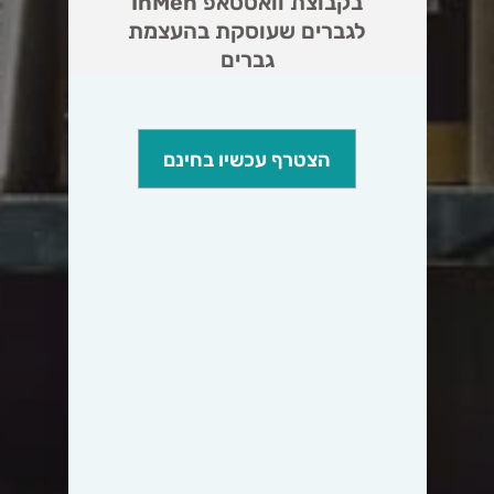
בקבוצת וואטסאפ InMen
לגברים שעוסקת בהעצמת
גברים
הצטרף עכשיו בחינם