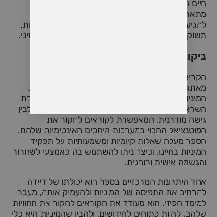
חיים המוביל לצמיחה רוחנית ואיחוד עם הנשגב. הוא
מתאר את האתגרים וההתמסרות הנדרשת על מנת
להגיע לחוויה זו, תוך כדי דגש על החשיבות של נוכחות,
תשוקה, והיכולת להיפתח רגשית במהלך המפגש המיני.
ביקורת והמלצה אישית
הקריאה בספר
"דרך המין לאלוהים"
היא מסע עמוק,
מאתגר ולעיתים אף מטלטל. דיידה מצליח להציג את
המיניות מנקודת מבט רוחנית בצורה שהיא גם מעוררת
השראה וגם מעשית. הוא משלב בין ידע רוחני עתיק לבין
גישה מודרנית, המאפשרת לקוראים לחקור את
הפוטנציאל החבוי במערכות היחסים האינטימיות שלהם.
הספר מעלה שאלות קיומיות ומשמעותיות על תפקיד
המיניות בחיינו, וכיצד ניתן להשתמש בה כאמצעי לשחרור
והגשמה אישית ורוחנית.
אחד היתרונות המרכזיים בספר הוא יכולתו של דיידה
להרחיב את התפיסה של המיניות ולהעמיק אותה, מעבר
למימד הפיזי. הוא מעודד את הקוראים לחקור את החוויות
שלהם, להיות פתוחים לחידושים, ולהבין שהמיניות היא כלי