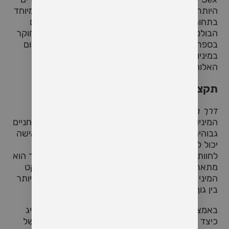
היותר מרתקים וייחודיים בספרות הפיתוח העצמי, ובמיוחד
בתחום הרוחניות והמיניות. דיידה, שהוא אחד המורים
הבולטים בזמננו לנושא המיניות והצמיחה הרוחנית, חוקר
בספר זה את הקשר העמוק והפוטנציאל הרוחני הגלום
במיניות, ומציג אותה ככלי שיכול להוביל לחיבור עם
האלוהות והנשגב.
תקציר הספר
דרך המין לאלוהים
מתמקד בתפיסתו של דיידה כי
המיניות אינה רק פיזית, אלא מהווה גשר לעולמות רוחניים
גבוהים יותר. דיידה מציע שהמפגש המיני בין גבר לאישה
יכול להוות חוויית התעלות רוחנית, שבה הם מסוגלים
לחוות את האינסוף, את האחדות עם האלוהים. בספר הוא
מתאר כיצד ניתן להתמסר לחוויה זו ולהפוך את האקט
המיני למרחב מקודש שבו מתממש החיבור העמוק ביותר
בין גוף, נפש ורוח.
באמצעות תיאורים מפורטים ושפה עמוקה, דיידה מציג
כיצד האנרגיה המינית אינה רק כוח יצרי, אלא זרם של