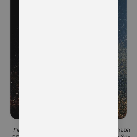
הספר
"דרך המין לאלוהים"
(באנגלית:
"Finding God
Through Sex"
) מאת דיוויד דיידה הוא אחד מהספרים