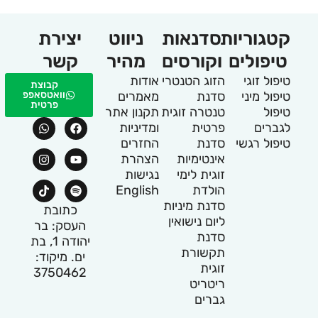
קטגוריות
סדנאות
ניווט
יצירת
טיפולים
וקורסים
מהיר
קשר
טיפול זוגי
הזוג הטנטרי
אודות
קבוצת
טיפול מיני
סדנת
מאמרים
וואטסאפפ
פרטית
טיפול
טנטרה זוגית
תקנון אתר
לגברים
פרטית
ומדיניות
טיפול רגשי
סדנת
החזרים
אינטימיות
הצהרת
זוגית לימי
נגישות
הולדת
English
סדנת מיניות
כתובת
ליום נישואין
העסק: בר
סדנת
יהודה 1, בת
תקשורת
ים. מיקוד:
זוגית
3750462
ריטריט
גברים