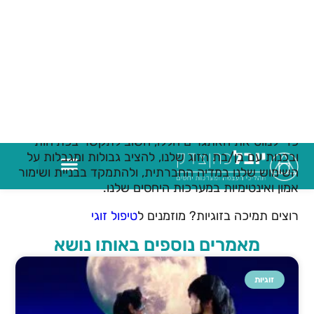
להסיח את דעתו ולאבד את המיקוד בשותף שלנו. אנו
עשויים להקדיש זמן רב יותר לגלול בפיד שלנו או להגיב
על פוסטים, במקום להקשיב ולעסוק בשותף שלנו.
לסיכום, הופעת המדיה החברתית הביאה הן יתרונות והן
אתגרים למערכות יחסים. בעוד שהמדיה החברתית
מאפשרת לנו להתחבר ליותר אנשים ולשתף את
המחשבות והחוויות שלנו, היא גם מציגה לחצים והסחות
דעת חדשות שעלולים להלחיץ את מערכות היחסים שלנו.
כדי לנווט את האתגרים הללו, חשוב לתקשר בפתיחות
ובכנות עם בן/בת הזוג שלנו, להציב גבולות ומגבלות על
השימוש שלנו במדיה החברתית, ולהתמקד בבניית ושימור
אמון ואינטימיות במערכות היחסים שלנו.
רוצים תמיכה בזוגיות? מוזמנים ל
טיפול זוגי
מאמרים נוספים באותו נושא
זוגיות